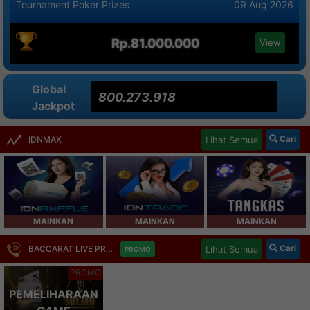
Tournament Poker Prizes
09 Aug 2026
Rp.
81.000.000
View
Global
800.273.918
Jackpot
Cari
Lihat Semua
IDNMAX
MAINKAN
MAINKAN
MAINKAN
Cari
Lihat Semua
BACCARAT LIVE PROXY
PROMO
PROMO
PEMELIHARAAN