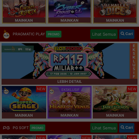
MAINKAN
MAINKAN
MAINKAN
Cari
Lihat Semua
PRAGMATIC PLAY
PROMO
LEBIH DETAIL
NEW
NEW
EKSKLUSIF
MAINKAN
MAINKAN
MAINKAN
Cari
Lihat Semua
PG SOFT
PROMO
NEW
NEW
NEW