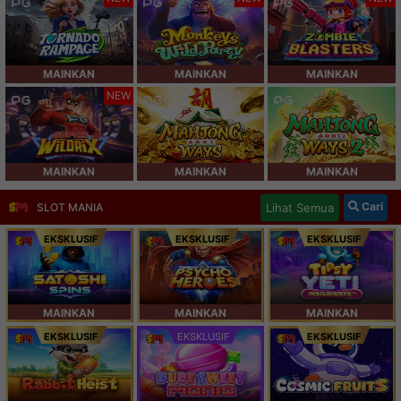
MAINKAN
MAINKAN
MAINKAN
NEW
MAINKAN
MAINKAN
MAINKAN
Cari
Lihat Semua
SLOT MANIA
EKSKLUSIF
EKSKLUSIF
EKSKLUSIF
MAINKAN
MAINKAN
MAINKAN
EKSKLUSIF
EKSKLUSIF
EKSKLUSIF