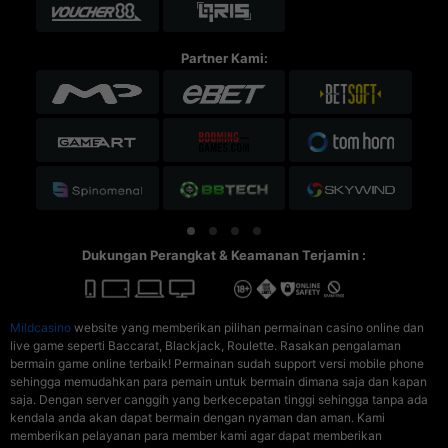
Partner Kami:
Dukungan Perangkat & Keamanan Terjamin :
Mildcasino
website yang memberikan pilihan permainan casino online dan
live game seperti Baccarat, Blackjack, Roulette. Rasakan pengalaman
bermain game online terbaik! Permainan sudah support versi mobile phone
sehingga memudahkan para pemain untuk bermain dimana saja dan kapan
saja. Dengan server canggih yang berkecepatan tinggi sehingga tanpa ada
kendala anda akan dapat bermain dengan nyaman dan aman. Kami
memberikan pelayanan para member kami agar dapat memberikan