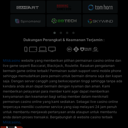
Dukungan Perangkat & Keamanan Terjamin :
Mildcasino
website yang memberikan pilihan permainan casino online dan
live game seperti Baccarat, Blackjack, Roulette. Rasakan pengalaman
bermain game online terbaik! Permainan sudah support versi mobile phone
sehingga memudahkan para pemain untuk bermain dimana saja dan kapan
saja. Dengan server canggih yang berkecepatan tinggi sehingga tanpa ada
kendala anda akan dapat bermain dengan nyaman dan aman. Kami
memberikan pelayanan para member kami agar dapat memberikan
kenyamanan dan keamanan bagi setiap member dalam menikmati
permainan casino online yang kami sediakan. Sebagai live casino online
terpercaya memiliki customer service yang siap melayani 24 jam penuh
untuk membantu menjawab pertanyaan anda ataupun untuk membantu
anda dalam proses transaksi. Bergabunglah di website casino terbaik
Mildcasino
.